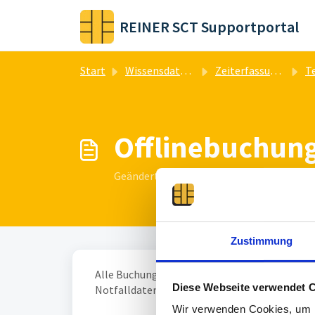
Zum hauptsächlichen Inhalt gehen
REINER SCT Supportportal
Start
Wissensdatenbank
Zeiterfassung & Zutrittskontrolle
Te
Offlinebuchung
Geändert am Di, 16 Jul, 2024 um 12:00 
Zustimmung
Alle Buchungen, egal ob sie erfolgreich oder
Diese Webseite verwendet 
Notfalldaten abgelegt.
Wir verwenden Cookies, um I