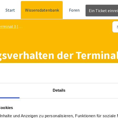
Start
Wissensdatenbank
Foren
Ein Ticket einre
rminal 3 (mini)
sverhalten der Terminal
NACHMITTAGS
Details
 nicht an den Server übertragen werden, werden immer in den
Cookies
nhalte und Anzeigen zu personalisieren, Funktionen für soziale