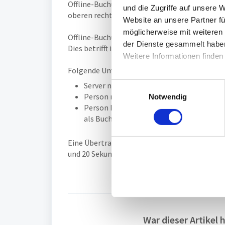
Offline-Buchungen sind Buchungen, die getäti
und die Zugriffe auf unsere 
oberen rechten Eck anzeigt.
Website an unsere Partner fü
möglicherweise mit weiteren
Offline-Buchungen wurden und werden nach s
der Dienste gesammelt habe
Dies betrifft im Allgemeinen nur folgenden F
Weitere Informationen finden
Folgende Umstände werden, nicht als Misserf
Server nicht erreichbar: Misserfolg wird 
E
Person nicht gefunden: Buchung wird ohn
Notwendig
i
Person hat keine Lizenz: Buchung wird al
n
als Buchung, die importiert werden kan
w
i
Eine Übertragung der Offline-Buchungen im Ab
l
und 20 Sekunden nicht bedient wurde.
l
i
g
u
n
g
War dieser Artikel h