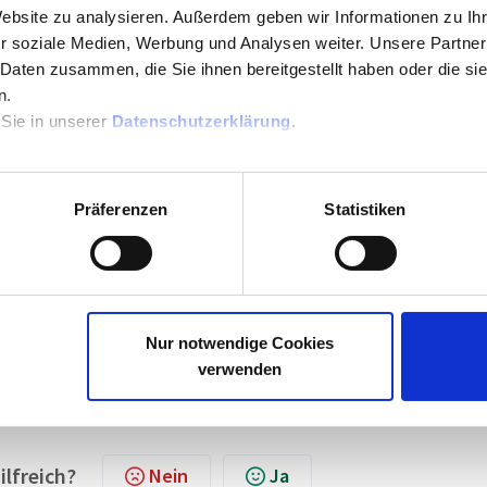
gt werden, während das Terminal "Offline" ist bzw. auch genau da
Website zu analysieren. Außerdem geben wir Informationen zu I
r soziale Medien, Werbung und Analysen weiter. Unsere Partner
 Daten zusammen, die Sie ihnen bereitgestellt haben oder die s
echsmaligem Misserfolg verworfen.
n.
ehler: Buchung ist vor Zeiterfassungsbeginn oder nach Austrittsd
 Sie in unserer
Datenschutzerklärung
.
olg gewertet und haben eine gesonderte Fehlerbehandlung:
nicht gezählt
e sichtbaren Fehler verworfen
Präferenzen
Statistiken
s erfolgreich gespeichert vermerkt und Server speichert die Buch
n (Funktion "Buchungen importieren")
stand von 1 Sekunde findet statt, wenn das Terminal "Online" is
Nur notwendige Cookies
verwenden
ilfreich?
Nein
Ja