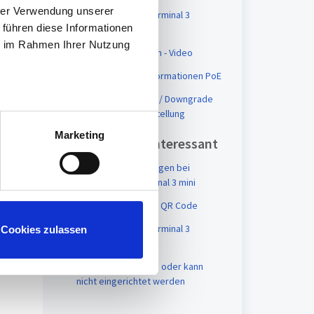
s im
hrer Verwendung unserer
Erste Fragen bei Terminal 3
 führen diese Informationen
Anliegen
ie im Rahmen Ihrer Nutzung
Terminal 3 Einrichten - Video
atum
Terminal 3 mini - Informationen PoE
Terminal 3 Upgrade / Downgrade
tc6 zur tc10 - Hilfestellung
Marketing
Vielleicht auch interessant
ung
Terminal 3 Erste Fragen bei
Anliegen zum Terminal 3 mini
t
Projektbuchung mit QR Code
Erste Fragen bei Terminal 3
Cookies zulassen
Anliegen
Terminal 3 ist offline oder kann
nicht eingerichtet werden