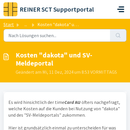
Zum hauptsächlichen Inhalt gehen
REINER SCT Supportportal
Start
...
Kosten "dakota" und SV-Meldeportal
Kosten "dakota" und SV-
Meldeportal
Geändert am Mi, 11 Dez, 2024 um 8:53 VORMITTAGS
Es wird hinsichtlich der time
Card
AU
öfters nachgefragt,
welche Kosten auf die Kunden bei Nutzung von "dakota"
und des "SV-Meldeportals" zukommen.
Hier ist grundsätzlich einmal zu unterscheiden für was