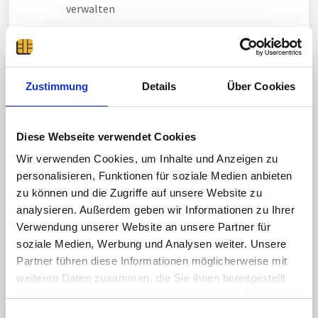
verwalten
Hinsichtlich der Kosten sieht das nun folgendermaßen
aus:
Kosten für "dakota":
Zustimmung
Details
Über Cookies
Für die Nutzung von "dakota" fallen Lizenzkosten
sowie Kosten für ein Zertifikat an
Lizenzkosten:
Diese Webseite verwendet Cookies
Werden durch den Erwerb der time
Card
AU
Wir verwenden Cookies, um Inhalte und Anzeigen zu
Basislizenz
und
Jahreslizenz
abgedeckt.
personalisieren, Funktionen für soziale Medien anbieten
zu können und die Zugriffe auf unsere Website zu
Kosten Zertifikat:
Müssen vom Unternehmen getragen werden,
analysieren. Außerdem geben wir Informationen zu Ihrer
für welches das Zertifikat ausgestellt wird bzw.
Verwendung unserer Website an unsere Partner für
das Zertifikat für die timeCard AU benötigt.
soziale Medien, Werbung und Analysen weiter. Unsere
Weiter Informationen zu den Kosten finden Sie
Partner führen diese Informationen möglicherweise mit
unter "
Trust Center: Zertifikat beantragen
"
weiteren Daten zusammen, die Sie ihnen bereitgestellt
haben oder die sie im Rahmen Ihrer Nutzung der Dienste
Kosten "SV-Meldeportal":
gesammelt haben.
E