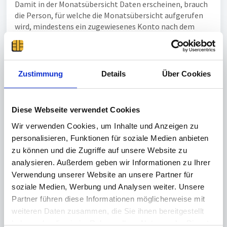
Damit in der Monatsübersicht Daten erscheinen, brauch
die Person, für welche die Monatsübersicht aufgerufen
wird, mindestens ein zugewiesenes Konto nach dem
Schema "Gleitzeitkonto"..
Das "Gleitzeitkonto" kann das Standardkonto sein oder
ein beliebiges Konto, welches eines der beiden
Zustimmung
Details
Über Cookies
Konfigurationen aufweist:
Typ: Arbeitszeit, Periode: Monat, Addiere die
täglichen Zeiten in dieses Konto: Gleitzeit
Diese Webseite verwendet Cookies
Typ: Arbeitszeit, Periode: Monat, Addiere die
Wir verwenden Cookies, um Inhalte und Anzeigen zu
täglichen Zeiten in dieses Konto: keine
personalisieren, Funktionen für soziale Medien anbieten
automatische Befüllung
zu können und die Zugriffe auf unsere Website zu
analysieren. Außerdem geben wir Informationen zu Ihrer
Ein solches Konto muss die Sichtbarkeit "Normale
Verwendung unserer Website an unsere Partner für
Sichtbarkeit" besitzen. Alternativ ist auch die
soziale Medien, Werbung und Analysen weiter. Unsere
Sichtbarkeit "Nur mit Berechtigung Systemkalkulation
Partner führen diese Informationen möglicherweise mit
lesen " mit dem entsprechendem Recht möglich.
weiteren Daten zusammen, die Sie ihnen bereitgestellt
Um ein Arbeitszeitmodell zu unterstützen, welches
haben oder die sie im Rahmen Ihrer Nutzung der Dienste