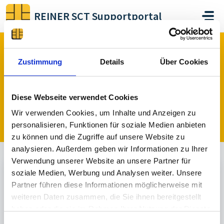
Skip to main content
REINER SCT Supportportal
Home
...
Hier gelangen Sie zu unserer alten Nutzer Community
Zustimmung
Details
Über Cookies
Hier gelangen Sie zu unserer alten
Diese Webseite verwendet Cookies
Nutzer Community
Wir verwenden Cookies, um Inhalte und Anzeigen zu
Posted
over 3 years ago
by Philipp Sauter
personalisieren, Funktionen für soziale Medien anbieten
zu können und die Zugriffe auf unsere Website zu
analysieren. Außerdem geben wir Informationen zu Ihrer
Verwendung unserer Website an unsere Partner für
Topic is Locked
soziale Medien, Werbung und Analysen weiter. Unsere
Partner führen diese Informationen möglicherweise mit
Philipp Sauter
Admin
weiteren Daten zusammen, die Sie ihnen bereitgestellt
haben oder die sie im Rahmen Ihrer Nutzung der Dienste
Über den folgenden Link gelangen Sie zu unserer alten
gesammelt haben.