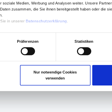
r soziale Medien, Werbung und Analysen weiter. Unsere Partner
Windows 11 24H2 nach Standby
Hier gelangen Sie 
 Daten zusammen, die Sie ihnen bereitgestellt haben oder die s
n.
 Sie in unserer
Datenschutzerklärung
.
Neuere GiroKarten der Sparkasse zu dünn für Kartenleser
tifikate in Adobe Acrobat
Präferenzen
Statistiken
Nur notwendige Cookies
verwenden