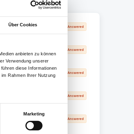
Über Cookies
Un Answered
Un Answered
 Medien anbieten zu können
hrer Verwendung unserer
 führen diese Informationen
Un Answered
ie im Rahmen Ihrer Nutzung
Un Answered
Marketing
Un Answered