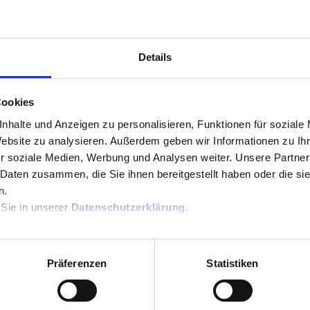
Details
dows 11 24H2 nach Standby nicht mehr erkannt
 by Jessie Lloyd
5 days ago
Cookies
m Energiesparmodus nicht mehr erkannt
nhalte und Anzeigen zu personalisieren, Funktionen für soziale
Website zu analysieren. Außerdem geben wir Informationen zu I
r soziale Medien, Werbung und Analysen weiter. Unsere Partner
ing Connection on Windows 11
 Daten zusammen, die Sie ihnen bereitgestellt haben oder die s
n.
 Sie in unserer
Datenschutzerklärung
.
Präferenzen
Statistiken
ndomly on Windows 11
t Reply by paulefaure
3 months ago