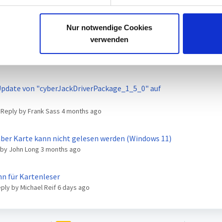
est update
eply by Charlotte
3 months ago
Nur notwendige Cookies
verwenden
operly on Windows 11
Update von "cyberJackDriverPackage_1_5_0" auf
t Reply by Frank Sass
4 months ago
aber Karte kann nicht gelesen werden (Windows 11)
y by John Long
3 months ago
iroKarten der Sparkasse zu dünn für Kartenleser
eply by Michael Reif
6 days ago