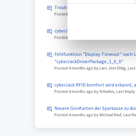
i
Trouble connecting my device after lat
l
Posted
4 months ago
by Felix Andrea, Last R
l
i
cyberJack RFID reader not detected pr
g
Posted
4 months ago
by Andre Robbins
u
n
g
Fehlfunktion "Display-Timeout" nach 
s
"cyberJackDriverPackage_1_6_0"
a
Posted
4 months ago
by Lars Jörn Ehlig, Las
u
s
cyberJack RFID komfort wird erkannt, 
w
Posted
4 months ago
by fnfunkin, Last Repl
a
h
Neuere G
l
Posted
4 months ago
by Michael Reif, Last R