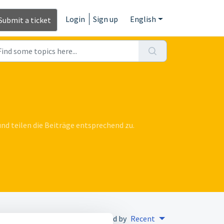
Login
Sign up
English
Submit a ticket
d teilen die Beiträge entsprechend zu.
Sorted by
Recent