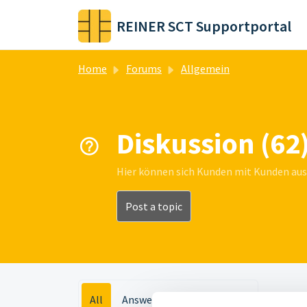
Skip to main content
REINER SCT Supportportal
Home
Forums
Allgemein
Diskussion (62
Hier können sich Kunden mit Kunden aust
Post a topic
All
Answered
Un Answered