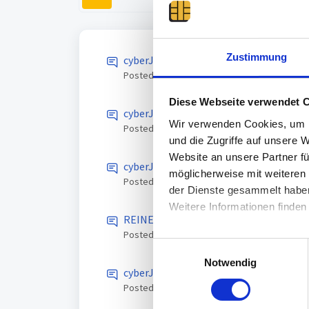
Zustimmung
cyberJack RFID komfort wird nach Win
Posted
13 days ago
by FelixLane, Last Reply
Diese Webseite verwendet 
cyberJack RFID standard wird nach de
Wir verwenden Cookies, um I
Posted
20 days ago
by Anna Nowak
und die Zugriffe auf unsere 
Website an unsere Partner fü
cyberJack RFID Reader Frequently Los
möglicherweise mit weiteren
Posted
25 days ago
by Nathaniel Quentin
der Dienste gesammelt habe
Weitere Informationen finden
REINER SCT
Posted
3 months ago
by Charlotte
E
Notwendig
i
cyberJack RFID reader disconnects ra
n
Posted
3 months ago
by Frederick Todd, Las
w