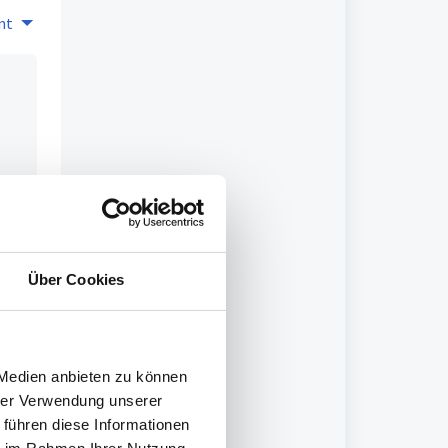
nt
.
ren
Über Cookies
 Medien anbieten zu können
hrer Verwendung unserer
 führen diese Informationen