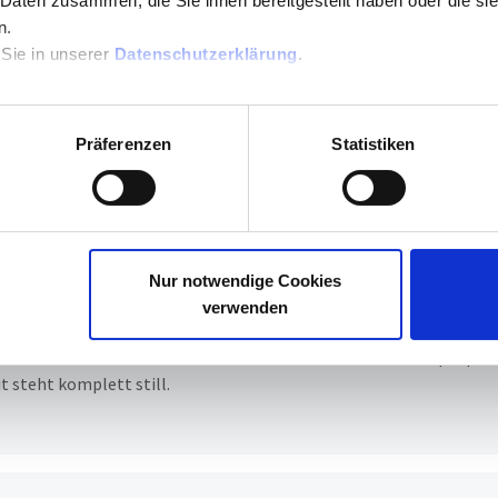
 Daten zusammen, die Sie ihnen bereitgestellt haben oder die s
rmeldung. Ich habe es jetzt aussortiert, immerhin 7 Jahre alt.
n.
 Sie in unserer
Datenschutzerklärung
.
Präferenzen
Statistiken
rt@reiner-sct.com
Nur notwendige Cookies
verwenden
eustarts und dem Wechsel der USB-Anschlüsse sowie des Laptops
t steht komplett still.