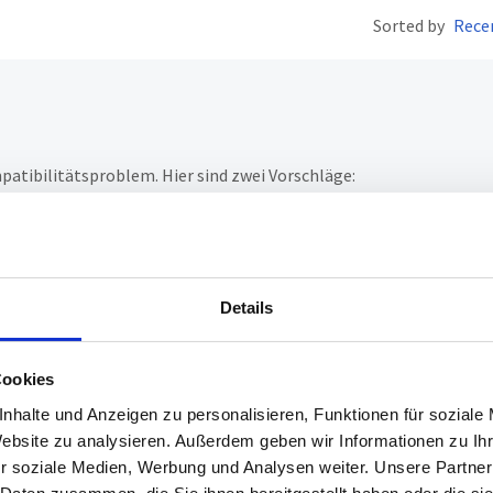
Sorted by
Rece
patibilitätsproblem. Hier sind zwei Vorschläge:
llungen: Manchmal schaltet Windows USB-Geräte zur
n Energieoptionen und deaktivieren Sie die USB-Energieverwaltung
 Computer: Wenn möglich, versuchen Sie, das Gerät an einem ande
Details
stellen, ob das Problem weiterhin besteht.
Cookies
nhalte und Anzeigen zu personalisieren, Funktionen für soziale
Website zu analysieren. Außerdem geben wir Informationen zu I
hs ago
r soziale Medien, Werbung und Analysen weiter. Unsere Partner
tress von mir ein Fehler. Aber bei dem alten Gerät besteht das