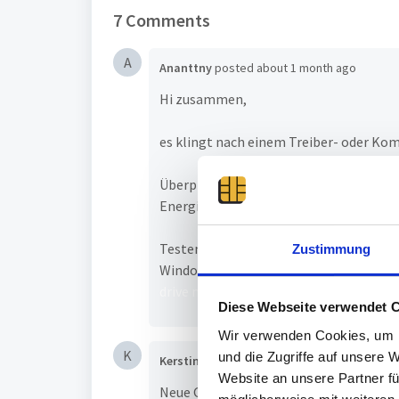
7 Comments
A
Ananttny
posted
about 1 month ago
Hi zusammen,
es klingt nach einem Treiber- oder Kom
Überprüfen Sie die USB-Energieeinste
Energieeinsparung ab. Gehen Sie zu de
Testen Sie das Gerät an einem anderen
Zustimmung
Windows 11-PC zu verwenden, um festzu
drive mad
Diese Webseite verwendet 
Wir verwenden Cookies, um I
K
und die Zugriffe auf unsere 
Kerstin Paulsen-Modenbach
posted
3 mont
Website an unsere Partner fü
Neue Gerät funktioniert doch - war im S