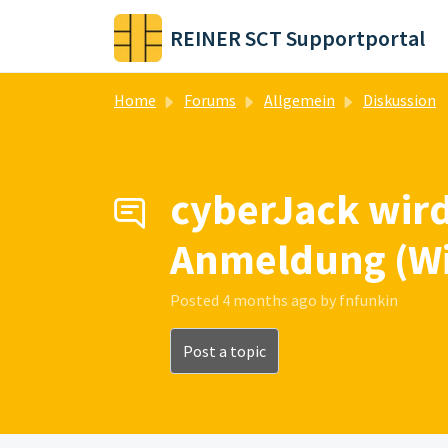
Skip to main content
REINER SCT Supportportal
Home
Forums
Allgemein
Diskussion
cyberJack wird
Anmeldung (W
Posted
4 months ago
by fnfunkin
Post a topic