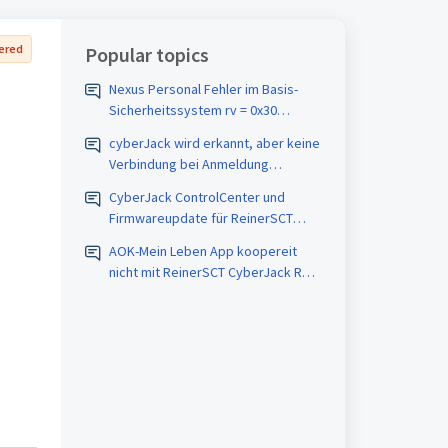
ered
Popular topics
Nexus Personal Fehler im Basis-
Sicherheitssystem rv = 0x30
Referenz: 10038
cyberJack wird erkannt, aber keine
Verbindung bei Anmeldung
(Windows 11)
CyberJack ControlCenter und
Firmwareupdate für ReinerSCT
RFID comfort
AOK-Mein Leben App koopereit
nicht mit ReinerSCT CyberJack RFID
komfort: "NFC nicht unterstützt"