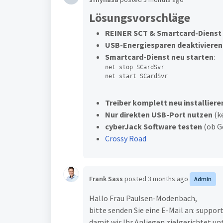
s
Lösungsvorschläge
w
REINER SCT & Smartcard-Dienst
a
USB-Energiesparen deaktivieren
h
Smartcard-Dienst neu starten
:
l
net stop SCardSvr

net start SCardSvr
Treiber komplett neu installiere
Nur direkten USB-Port nutzen
(k
cyberJack Software testen
(ob Ge
Crossy Road
Frank Sass
posted
3 months ago
Admin
Hallo Frau Paulsen-Modenbach,
bitte senden Sie eine E-Mail an: suppo
damit wir Ihr Anliegen zielgerichtet u