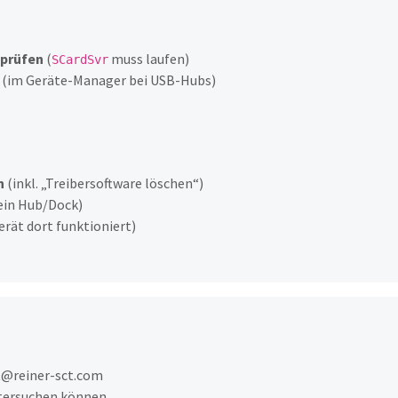
 prüfen
(
muss laufen)
SCardSvr
(im Geräte-Manager bei USB-Hubs)
n
(inkl. „Treibersoftware löschen“)
ein Hub/Dock)
rät dort funktioniert)
rt@reiner-sct.com
ntersuchen können.