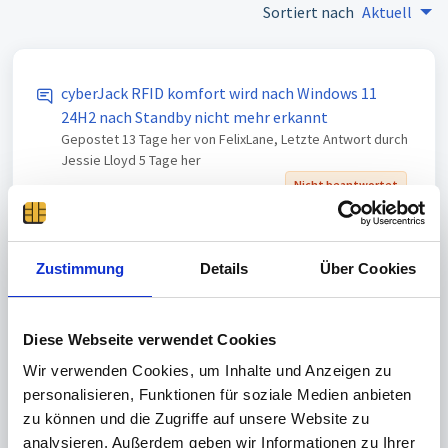
Sortiert nach
Aktuell
cyberJack RFID komfort wird nach Windows 11
24H2 nach Standby nicht mehr erkannt
Gepostet
13 Tage her
von FelixLane, Letzte Antwort durch
Jessie Lloyd
5 Tage her
Nicht beantwortet
cyberJack RFID standard wird nach dem
Energiesparmodus nicht mehr erkannt
Zustimmung
Details
Über Cookies
Gepostet
20 Tage her
von Anna Nowak
Nicht beantwortet
Diese Webseite verwendet Cookies
Wir verwenden Cookies, um Inhalte und Anzeigen zu
cyberJack RFID Reader Frequently Losing
personalisieren, Funktionen für soziale Medien anbieten
Connection on Windows 11
Gepostet
25 Tage her
von Nathaniel Quentin
zu können und die Zugriffe auf unsere Website zu
analysieren. Außerdem geben wir Informationen zu Ihrer
Nicht beantwortet