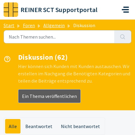
Zum hauptsächlichen Inhalt gehen
REINER SCT Supportportal
Start
Foren
Allgemein
Diskussion
Diskussion (62)
Hier können sich Kunden mit Kunden austauschen. Wir
erstellen im Nachgang die Benötigten Kategorien und
teilen die Beiträge entsprechend zu.
Ein Thema veröffentlichen
Alle
Beantwortet
Nicht beantwortet