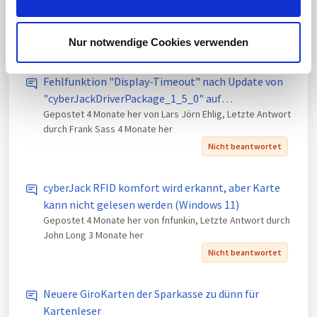
Windows 11
a
Gepostet
4 Monate her
von Andre Robbins
u
s
Nicht beantwortet
Nur notwendige Cookies verwenden
w
a
Fehlfunktion "Display-Timeout" nach Update von
h
"cyberJackDriverPackage_1_5_0" auf
l
Gepostet
4 Monate her
von Lars Jörn Ehlig, Letzte Antwort
"cyberJackDriverPackage_1_6_0"
durch Frank Sass
4 Monate her
Nicht beantwortet
cyberJack RFID komfort wird erkannt, aber Karte
kann nicht gelesen werden (Windows 11)
Gepostet
4 Monate her
von fnfunkin, Letzte Antwort durch
John Long
3 Monate her
Nicht beantwortet
Neuere GiroKarten der Sparkasse zu dünn für
Kartenleser