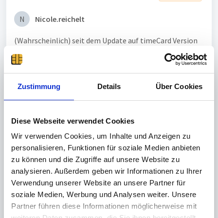
N
Nicole.reichelt
(Wahrscheinlich) seit dem Update auf timeCard Version
23.03.02 können unsere Mitarbeiter mit Profil
"Standartbenutzer" keine eigenen
Korrekturanträge für
Zeitbuchungen
mehr vornehmen. Nur bei Mitarbeitern
Zustimmung
Details
Über Cookies
mit Admin-Rechten funktioniert dies noch.
Wir haben nach dem Update in den Benutzerrollen keine
Diese Webseite verwendet Cookies
Veränderungen vorgenommen, alle Haken in der Zeile
"Korrekturanträge" sind bis auf den bei "Löschen"
Wir verwenden Cookies, um Inhalte und Anzeigen zu
gesetzt.
personalisieren, Funktionen für soziale Medien anbieten
zu können und die Zugriffe auf unsere Website zu
Muss neuerdings noch bei einem anderen Punkt eine
analysieren. Außerdem geben wir Informationen zu Ihrer
Berechtigung gesetzt werden (eventuell bei "eigene
Verwendung unserer Website an unsere Partner für
Zeitbuchungen" einfügen o.ä.?), damit das wieder läuft?
soziale Medien, Werbung und Analysen weiter. Unsere
Partner führen diese Informationen möglicherweise mit
weiteren Daten zusammen, die Sie ihnen bereitgestellt