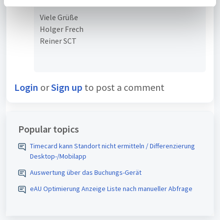
a
Viele Grüße
h
Holger Frech
l
Reiner SCT
Login
or
Sign up
to post a comment
Popular topics
Timecard kann Standort nicht ermitteln / Differenzierung
Desktop-/Mobilapp
Auswertung über das Buchungs-Gerät
eAU Optimierung Anzeige Liste nach manueller Abfrage