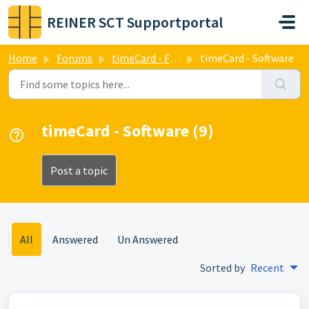
Skip to main content
REINER SCT Supportportal
Home
Forums
timeCard - Forum
timeCard - Software
timeCard - Software (9)
Post a topic
All
Answered
Un Answered
Sorted by
Recent