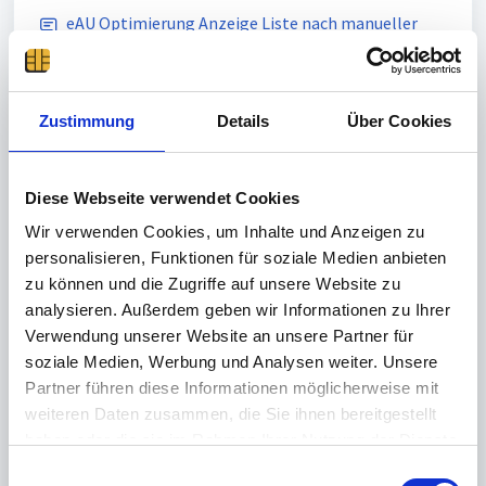
eAU Optimierung Anzeige Liste nach manueller
Abfrage
Posted
5 months ago
by Thomas Hofmann, Last Reply by
Neville Radcliffe
2 months ago
Zustimmung
Details
Über Cookies
Un Answered
Timecard kann Standort nicht ermitteln /
Diese Webseite verwendet Cookies
Differenzierung Desktop-/Mobilapp
Wir verwenden Cookies, um Inhalte und Anzeigen zu
Posted
8 months ago
by Helpdesk. Systemintegration,
personalisieren, Funktionen für soziale Medien anbieten
Last Reply by Andrew987
about 2 months ago
zu können und die Zugriffe auf unsere Website zu
Un Answered
analysieren. Außerdem geben wir Informationen zu Ihrer
Verwendung unserer Website an unsere Partner für
Zu viele fehlerhafte Logins
soziale Medien, Werbung und Analysen weiter. Unsere
Posted
over 1 year ago
by Ismet Polat | BIRNEX GmbH,
Partner führen diese Informationen möglicherweise mit
Last Reply by Thomas Hofmann
7 months ago
weiteren Daten zusammen, die Sie ihnen bereitgestellt
Un Answered
haben oder die sie im Rahmen Ihrer Nutzung der Dienste
gesammelt haben.
E
Koordination von Jahresurlaub