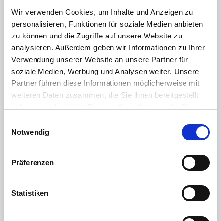
eAU Optimierung Anzeige Liste nach manueller
Wir verwenden Cookies, um Inhalte und Anzeigen zu
Abfrage
personalisieren, Funktionen für soziale Medien anbieten
Posted
5 months ago
by Thomas Hofmann, Last Reply by
zu können und die Zugriffe auf unsere Website zu
Neville Radcliffe
2 months ago
analysieren. Außerdem geben wir Informationen zu Ihrer
Un Answered
Verwendung unserer Website an unsere Partner für
soziale Medien, Werbung und Analysen weiter. Unsere
Partner führen diese Informationen möglicherweise mit
Timecard kann Standort nicht ermitteln /
weiteren Daten zusammen, die Sie ihnen bereitgestellt
Differenzierung Desktop-/Mobilapp
haben oder die sie im Rahmen Ihrer Nutzung der Dienste
Posted
8 months ago
by Helpdesk. Systemintegration,
Last Reply by Andrew987
about 2 months ago
gesammelt haben.
E
Un Answered
Weitere Informationen finden Sie in unserer
Notwendig
i
Datenschutzerklärung
.
n
w
Zu viele fehlerhafte Logins
Präferenzen
Posted
over 1 year ago
by Ismet Polat | BIRNEX GmbH,
i
Last Reply by Thomas Hofmann
7 months ago
l
Un Answered
l
Statistiken
i
g
TC10 - private Abwesenheit nicht als Pause werten