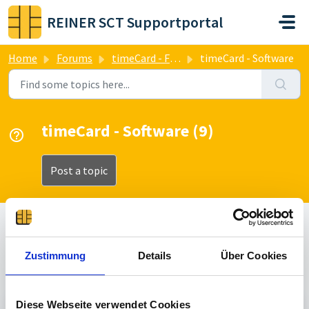
Skip to main content
REINER SCT Supportportal
Home
Forums
timeCard - Forum
timeCard - Software
timeCard - Software (9)
Post a topic
All
Answered
Un Answered
Zustimmung
Details
Über Cookies
Sorted by
Recent
Diese Webseite verwendet Cookies