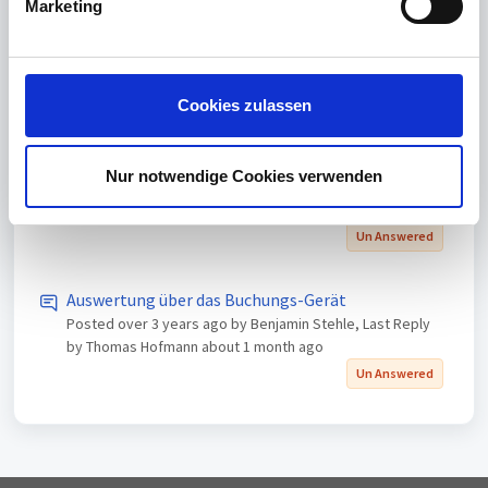
Marketing
u
Posted
over 2 years ago
by Thomas Peters, Last Reply by
n
Philip
4 months ago
g
Un Answered
s
Cookies zulassen
a
nach Update auf 23.03.02 Korrekturanträge nicht
u
mehr verfügbar
s
Nur notwendige Cookies verwenden
Posted
about 3 years ago
by Nicole.reichelt, Last Reply by
w
easedopping
7 months ago
a
Un Answered
h
l
Auswertung über das Buchungs-Gerät
Posted
over 3 years ago
by Benjamin Stehle, Last Reply
by Thomas Hofmann
about 1 month ago
Un Answered