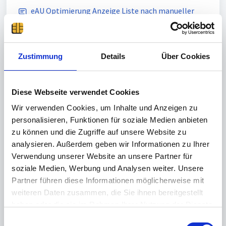
eAU Optimierung Anzeige Liste nach manueller
Abfrage
Posted
5 months ago
by Thomas Hofmann, Last Reply by
Neville Radcliffe
2 months ago
Zustimmung
Details
Über Cookies
Un Answered
Timecard kann Standort nicht ermitteln /
Diese Webseite verwendet Cookies
Differenzierung Desktop-/Mobilapp
Wir verwenden Cookies, um Inhalte und Anzeigen zu
Posted
8 months ago
by Helpdesk. Systemintegration,
personalisieren, Funktionen für soziale Medien anbieten
Last Reply by Andrew987
about 2 months ago
zu können und die Zugriffe auf unsere Website zu
Un Answered
analysieren. Außerdem geben wir Informationen zu Ihrer
Verwendung unserer Website an unsere Partner für
Zu viele fehlerhafte Logins
soziale Medien, Werbung und Analysen weiter. Unsere
Posted
over 1 year ago
by Ismet Polat | BIRNEX GmbH,
Partner führen diese Informationen möglicherweise mit
Last Reply by Thomas Hofmann
7 months ago
weiteren Daten zusammen, die Sie ihnen bereitgestellt
Un Answered
haben oder die sie im Rahmen Ihrer Nutzung der Dienste
gesammelt haben.
E
Koordination von Jahresurlaub