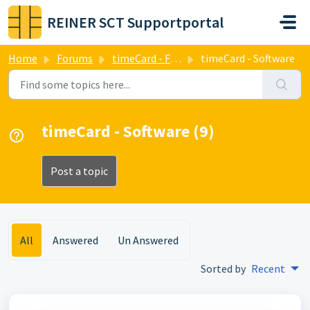
Skip to main content
REINER SCT Supportportal
Home
Forums
timeCard - Forum
timeCard - Software
timeCard - Software (9)
Post a topic
All
Answered
Un Answered
Sorted by
Recent