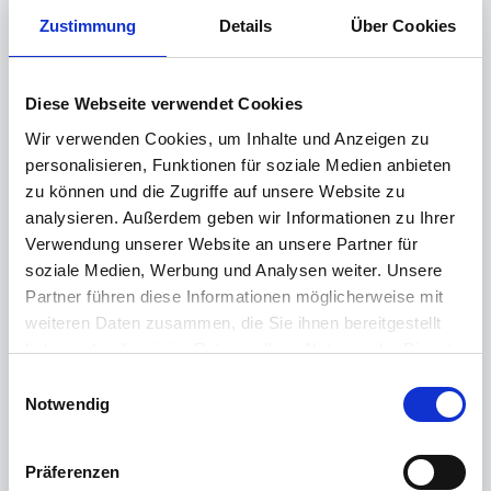
Zustimmung
Details
Über Cookies
5 Comments
Sorted by
Recent
Diese Webseite verwendet Cookies
Wir verwenden Cookies, um Inhalte und Anzeigen zu
a
attractedbluet
posted
3 months ago
personalisieren, Funktionen für soziale Medien anbieten
zu können und die Zugriffe auf unsere Website zu
Sie müssen also eine Kalkulationsvorlage
analysieren. Außerdem geben wir Informationen zu Ihrer
erstellen, um den Zuschlag zu berechnen, und
Verwendung unserer Website an unsere Partner für
anschließend entscheiden, ob ein Übertrag auf
soziale Medien, Werbung und Analysen weiter. Unsere
das GZ-Konto erfolgen soll. Falls kein Übertrag
Partner führen diese Informationen möglicherweise mit
(Gutschrift) auf das GZ-Konto erfolgen soll –
weiteren Daten zusammen, die Sie ihnen bereitgestellt
wie Sie sagen –, könnten Sie versuchen, das
haben oder die sie im Rahmen Ihrer Nutzung der Dienste
Kalkulationskonto in einem Report
gesammelt haben.
auszuwerten und eine Liste zu erstellen, die
E
Weitere Informationen finden Sie in unserer
Sie
dann (mündlich) an die LOBU
Notwendig
sprunki
i
Datenschutzerklärung
.
übermitteln.
n
w
Präferenzen
i