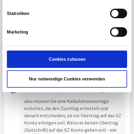
S
l
Sila Selena
posted
7 months ago
l
Statistiken
Nein, das haben wir nicht. Wir verwenden
i
aktuell die Standard-Kalkulationsvorlage für
g
Gleitzeit.
Marketing
u
Wie würde das Ganze denn in beiden Fällen
n
ablaufen? Derzeit können wir noch nicht zur
g
LOBU exportieren, da die entsprechende
s
Cookies zulassen
Schnittstelle noch nicht verfügbar ist.
a
geometry dash lite 2
u
s
Nur notwendige Cookies verwenden
w
Thomas Hofmann
posted
about 3 years ago
a
h
also müssen Sie eine Kalkulationsvorlage
l
erstellen, die den Zuschlag ermittelt und
danach entscheiden, ob ein Übertrag auf das GZ
Konto erfolgen soll. Wenn es keinen Übertrag
(Gutschrift) auf das GZ Konto geben soll - wie