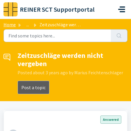
Skip to main content
REINER SCT Supportportal
Home
...
Zeitzuschläge werden nicht vergeben
Zeitzuschläge werden nicht
vergeben
Posted
about 3 years ago
by Marius Feichtenschlager
Post a topic
Answered