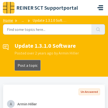
Skip to main content
REINER SCT Supportportal
Home
...
Update 1.3.1.0 Software
Update 1.3.1.0 Software
Posted
over 2 years ago
by Armin Hiller
Post a topic
Un Answered
A
Armin Hiller