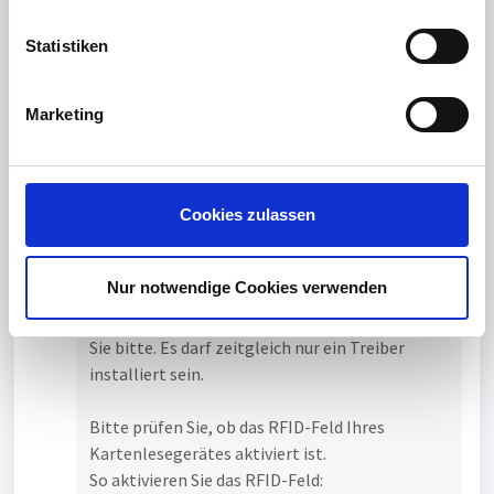
nicht erfordelich war. Hier wird die bisherige
l
Funktionalität und der gewohnte Komfort
l
Statistiken
eingeschränkt.
i
Ist die Korrektur dieses Verhaltens mit dem
g
nächsten Treiber-Update zu erwerten?
Marketing
u
n
g
Frank Sass
posted
over 2 years ago
Admin
s
Cookies zulassen
a
Guten Tag Armin Hiller,
u
bitte installieren Sie nur die aktuelle
s
Nur notwendige Cookies verwenden
Treiberversion cyberJack DriverPackage 1.3.1.
w
Die cyberJack BaseComponents deinstallieren
a
Sie bitte. Es darf zeitgleich nur ein Treiber
h
installiert sein.
l
Bitte prüfen Sie, ob das RFID-Feld Ihres
Kartenlesegerätes aktiviert ist.
So aktivieren Sie das RFID-Feld: