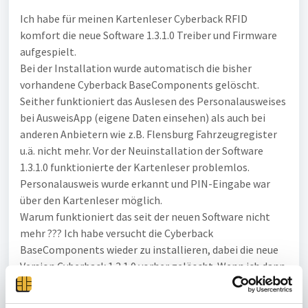
Ich habe für meinen Kartenleser Cyberback RFID
komfort die neue Software 1.3.1.0 Treiber und Firmware
aufgespielt.
Bei der Installation wurde automatisch die bisher
vorhandene Cyberback BaseComponents gelöscht.
Seither funktioniert das Auslesen des Personalausweises
bei AusweisApp (eigene Daten einsehen) als auch bei
anderen Anbietern wie z.B. Flensburg Fahrzeugregister
u.ä. nicht mehr. Vor der Neuinstallation der Software
1.3.1.0 funktionierte der Kartenleser problemlos.
Personalausweis wurde erkannt und PIN-Eingabe war
über den Kartenleser möglich.
Warum funktioniert das seit der neuen Software nicht
mehr ??? Ich habe versucht die Cyberback
BaseComponents wieder zu installieren, dabei die neue
Version Cyberback 1.3.1.0 vorher gelöscht. Wenn ich dann
wieder neu installieren will kommt der Hinweis
Cyberback BaseComponents zuvor löschen.