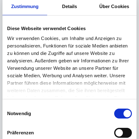
Gibt es ein Update um diesen Fehler zu korrigieren und
Zustimmung
Details
Über Cookies
alles wieder zum "Laufen" zu bringen ???
Diese Webseite verwendet Cookies
2 Comments
Wir verwenden Cookies, um Inhalte und Anzeigen zu
personalisieren, Funktionen für soziale Medien anbieten
Sorted by
Recent
zu können und die Zugriffe auf unsere Website zu
J
analysieren. Außerdem geben wir Informationen zu Ihrer
Jörg Emmerich
posted
about 2 years ago
Verwendung unserer Website an unsere Partner für
Aus welchem Grund wird eine bisher in den
soziale Medien, Werbung und Analysen weiter. Unsere
BaseComponents unterstützte Erkennung, ob
Partner führen diese Informationen möglicherweise mit
eine Karte im RFID-Slot oder im Kontakslot
weiteren Daten zusammen, die Sie ihnen bereitgestellt
eingesteckt ist, mit dem "Driver Package" nicht
haben oder die sie im Rahmen Ihrer Nutzung der Dienste
mehr genutzt?
gesammelt haben.
E
Ein nun erforderliches ständiges manuelles
Weitere Informationen finden Sie in unserer
Notwendig
i
Umschalten (RFID An/Aus) bei abwechselnder
Datenschutzerklärung
.
n
Nutzung halte ich für undiskutabel,
w
insbesondere, da dies mit dem alten Treiber
Präferenzen
i