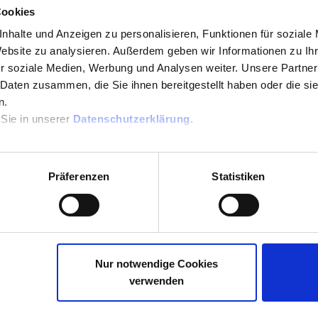
Cookies
lgenden Instituten im Browser-Banking in Verbindung mit dem
nhalte und Anzeigen zu personalisieren, Funktionen für soziale
n (Flickercode) verwendet werden:
Website zu analysieren. Außerdem geben wir Informationen zu I
r soziale Medien, Werbung und Analysen weiter. Unsere Partner
 Daten zusammen, die Sie ihnen bereitgestellt haben oder die s
n.
 Sie in unserer
Datenschutzerklärung
.
k
QR
leider (noch) nicht:
Präferenzen
Statistiken
Nur notwendige Cookies
fragen)
verwenden
den Link: