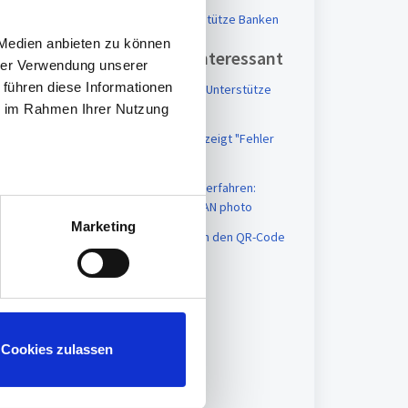
tanJack QR - Unterstütze Banken
 Medien anbieten zu können
Vielleicht auch interessant
hrer Verwendung unserer
 führen diese Informationen
tanJack photo QR - Unterstütze
Banken
ie im Rahmen Ihrer Nutzung
Der TAN-Generator zeigt "Fehler
00" im Display an
Unterschiede TAN-Verfahren:
photoTAN / Smart-TAN photo
Marketing
tanJack deluxe kann den QR-Code
nicht lesen
Cookies zulassen