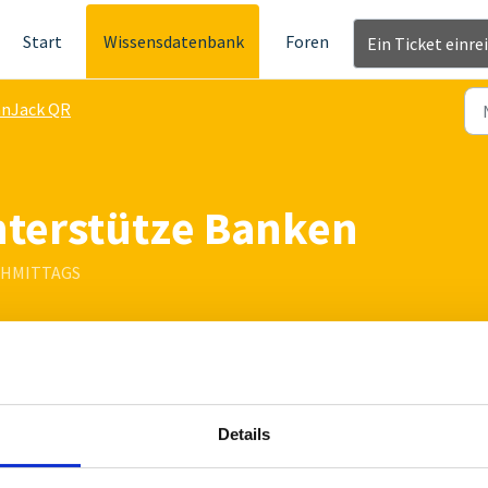
Start
Wissensdatenbank
Foren
Ein Ticket einre
anJack QR
nterstütze Banken
ACHMITTAGS
QR Verfahren
und somit den tan
Jack
QR
:
Details