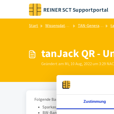
Zum hauptsächlichen Inhalt gehen
REINER SCT Supportportal
Start
Wissensdatenbank
TAN-Generatoren
t
tanJack QR - U
Geändert am Mi, 10 Aug, 2022 um 3:29 N
Folgende Banken unterstützen das
chipTAN 
Zustimmung
Sparkassen
BW-Bank