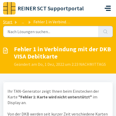
Zum hauptsächlichen Inhalt gehen
REINER SCT Supportportal
Start
...
Fehler 1 in Verbindung mit der DKB VISA Debitkarte
Fehler 1 in Verbindung mit der DKB
VISA Debitkarte
Geändert am Do, 1 Dez, 2022 um 2:23 NACHMITTAGS
Ihr TAN-Generator zeigt Ihnen beim Einstecken der
Karte
"Fehler 1: Karte wird nicht unterstützt"
im
Display an.
Von der DKB werden seit kurzer Zeit verschiedene Karten