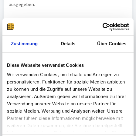
ausgegeben.
Zustimmung
Details
Über Cookies
Diese Webseite verwendet Cookies
Die optischen REINER SCT
tanJack TAN-Generatoren
Wir verwenden Cookies, um Inhalte und Anzeigen zu
können die neuen (blauen) Karten nicht mehr lesen und
personalisieren, Funktionen für soziale Medien anbieten
melden demzufolge den Fehler 1: Karte wird nicht
zu können und die Zugriffe auf unsere Website zu
unterstützt.
analysieren. Außerdem geben wir Informationen zu Ihrer
Verwendung unserer Website an unsere Partner für
Wenn Sie (als Neukunde oder nach Ablauf der alten
soziale Medien, Werbung und Analysen weiter. Unsere
grauen Girokarte)
nur eine
(blaue)
DKB VISA
Debitkarte
Partner führen diese Informationen möglicherweise mit
erhalten haben, dann haben Sie folgende Möglichkeiten:
weiteren Daten zusammen, die Sie ihnen bereitgestellt
Bestellung einer zusätzlichen Girocard bei der DKB
haben oder die sie im Rahmen Ihrer Nutzung der Dienste
für Online-Banking mit chipTAN Verfahren (ist ggf.