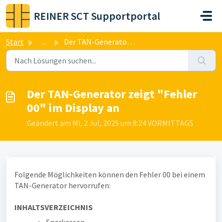
Zum hauptsächlichen Inhalt gehen
REINER SCT Supportportal
Start
...
Der TAN-Generator zeigt "Fehler 00" im Display an
Der TAN-Generator zeigt "Fehler
00" im Display an
Geändert am Mi, 2 Jul, 2025 um 8:24 VORMITTAGS
Folgende Möglichkeiten können den Fehler 00 bei einem
TAN-Generator hervorrufen:
INHALTSVERZEICHNIS