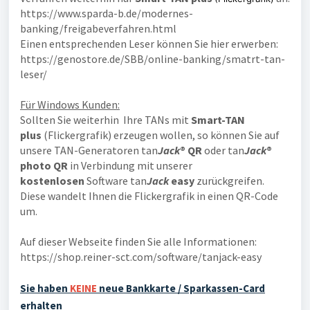
https://www.sparda-b.de/modernes-
banking/freigabeverfahren.html
Einen entsprechenden Leser können Sie hier erwerben:
https://genostore.de/SBB/online-banking/smatrt-tan-
leser/
Für Windows Kunden:
Sollten Sie weiterhin Ihre TANs mit
Smart-TAN
plus
(Flickergrafik) erzeugen wollen, so können Sie auf
unsere TAN-Generatoren tan
Jac
k
® QR
oder tan
Jac
k
®
photo QR
in Verbindung mit unserer
kostenlosen
Software tan
Jack
easy
zurückgreifen.
Diese wandelt Ihnen die Flickergrafik in einen QR-Code
um.
Auf dieser Webseite finden Sie alle Informationen:
https://shop.reiner-sct.com/software/tanjack-easy
Sie haben
KEINE
neue Bankkarte / Sparkassen-Card
erhalten