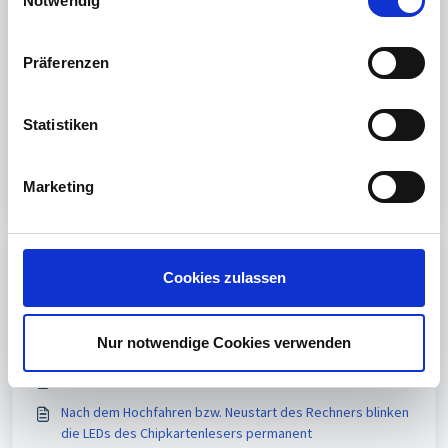
Notwendig
i
Zum neuen cyber
Jack
DriverPackage
gelangen Sie
hier
.
Datenschutzerklärung
.
n
w
Präferenzen
i
War dieser Artikel hilfreich?
l
l
Statistiken
Nein
Ja
i
g
Marketing
u
n
g
Print
s
Cookies zulassen
a
Artikel in diesem Ordner -
u
s
Nur notwendige Cookies verwenden
Abgekündigte Chipkartenleser
w
Neue Siegel für Chipkartenleser ab dem 01.09.2025
a
Nach dem Hochfahren bzw. Neustart des Rechners blinken
h
die LEDs des Chipkartenlesers permanent
l