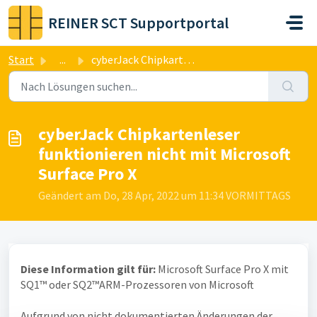
Zum hauptsächlichen Inhalt gehen
REINER SCT Supportportal
Start
...
cyberJack Chipkartenleser funktionieren nicht mit Microso...
cyberJack Chipkartenleser
funktionieren nicht mit Microsoft
Surface Pro X
Geändert am Do, 28 Apr, 2022 um 11:34 VORMITTAGS
Diese Information gilt für:
Microsoft Surface Pro X mit
SQ1™ oder SQ2™ARM-Prozessoren von Microsoft
Aufgrund von nicht dokumentierten Änderungen der