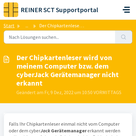
Zum hauptsächlichen Inhalt gehen
REINER SCT Supportportal
Start
...
Der Chipkartenleser wird von meinem Computer bzw. dem cyb...
Der Chipkartenleser wird von
meinem Computer bzw. dem
cyberJack Gerätemanager nicht
erkannt
Geändert am Fr, 9 Dez, 2022 um 10:50 VORMITTAGS
Falls Ihr Chipkartenleser einmal nicht vom Computer
oder dem cyber
Jack
Gerätemanager
erkannt werden