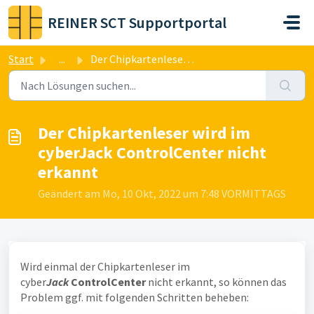
Zum hauptsächlichen Inhalt gehen
REINER SCT Supportportal
Start
...
Der Chipkartenleser wird im cyberJack ControlCenter nicht...
Der Chipkartenleser wird im
cyberJack ControlCenter nicht
erkannt
Geändert am Mo, 10 Okt, 2022 um 7:48 VORMITTAGS
Wird einmal der Chipkartenleser im
cyber
Jack
ControlCenter
nicht erkannt, so können das
Problem ggf. mit folgenden Schritten beheben: