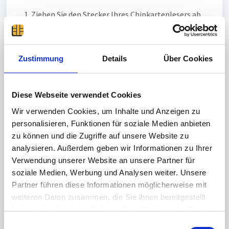
Ziehen Sie den Stecker Ihres Chipkartenlesers ab
und schließen Sie diesen nach kurzem Warten wieder
an den PC an.
Probieren Sie einen anderen USB-Port an Ihrem PC
Zustimmung
aus.
Details
Über Cookies
Wenn Sie eine USB-Verlängerung an den
Chipkartenleser angeschlossen haben, trennen Sie
diese und versuchen Sie es einmal direkt am PC ohne
Diese Webseite verwendet Cookies
USB-Verlängerung.
Wir verwenden Cookies, um Inhalte und Anzeigen zu
Bitte prüfen Sie, ob auf dem Display des
personalisieren, Funktionen für soziale Medien anbieten
Chipkartenlesers ein Hinweis erkennbar ist.
zu können und die Zugriffe auf unsere Website zu
analysieren. Außerdem geben wir Informationen zu Ihrer
Hinweis:
Verwendung unserer Website an unsere Partner für
Sowohl der cyber
Jack 
RFID basis 
als auch der 
soziale Medien, Werbung und Analysen weiter. Unsere
cyber
Jack 
wave 
(nur Bluetooth) werden im 
Partner führen diese Informationen möglicherweise mit
cyber
Jack
 DriverPackage 
nicht unterstützt.
weiteren Daten zusammen, die Sie ihnen bereitgestellt
haben oder die sie im Rahmen Ihrer Nutzung der Dienste
gesammelt haben.
E