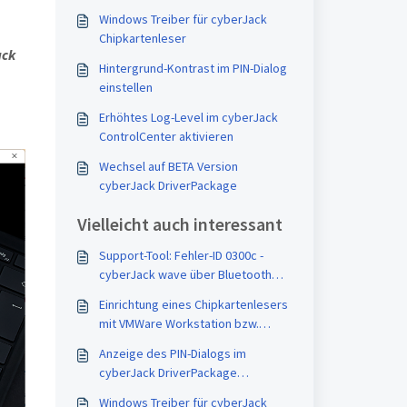
Windows Treiber für cyberJack
Chipkartenleser
ack
Hintergrund-Kontrast im PIN-Dialog
einstellen
Erhöhtes Log-Level im cyberJack
ControlCenter aktivieren
Wechsel auf BETA Version
cyberJack DriverPackage
Vielleicht auch interessant
Support-Tool: Fehler-ID 0300c -
cyberJack wave über Bluetooth
angeschlossen
Einrichtung eines Chipkartenlesers
mit VMWare Workstation bzw.
VMWare Player
Anzeige des PIN-Dialogs im
cyberJack DriverPackage
deaktivieren
Windows Treiber für cyberJack