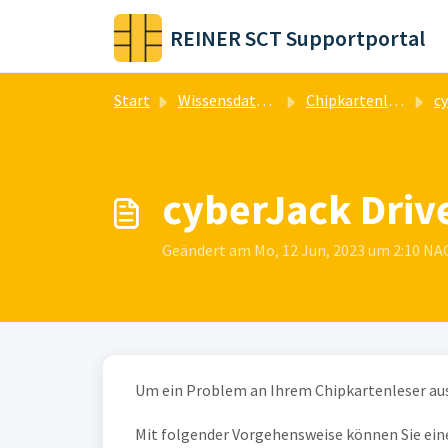
Zum hauptsächlichen Inhalt gehen
REINER SCT Supportportal
Start
Wissensdatenbank
Chipkartenleser
cybe
cyberJack Driv
Geändert am Mo, 12 Jun, 2023 um 2:10 
Um ein Problem an Ihrem Chipkartenleser aus
Mit folgender Vorgehensweise können Sie ein