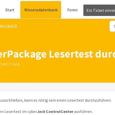
Start
Wissensdatenbank
Foren
Ein Ticket einre
rJack DriverPackage
erPackage Lesertest du
NACHMITTAGS
zuschließen, kann es nötig sein einen Lesertest durchzuführen.
en Lesertest im cyber
Jack
ControlCenter
ausführen.