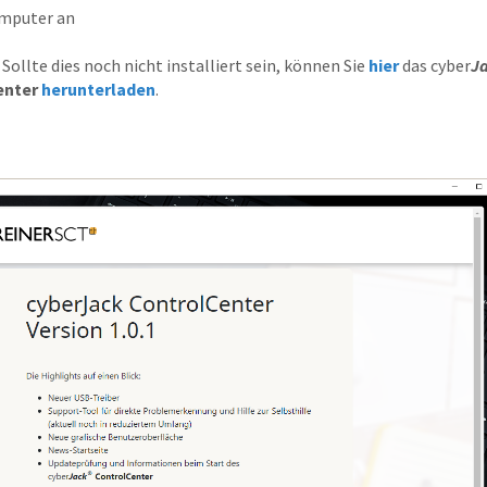
omputer an
. Sollte dies noch nicht installiert sein, können Sie
hier
das cyber
J
enter
herunterladen
.