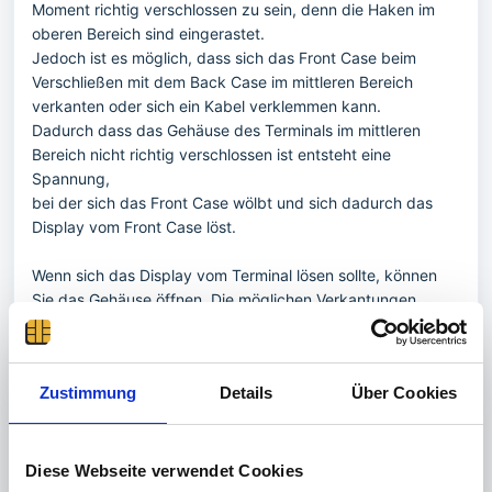
Moment richtig verschlossen zu sein, denn die Haken im
oberen Bereich sind eingerastet.
Jedoch ist es möglich, dass sich das Front Case beim
Verschließen mit dem Back Case im mittleren Bereich
verkanten oder sich ein Kabel verklemmen kann.
Dadurch dass das Gehäuse des Terminals im mittleren
Bereich nicht richtig verschlossen ist entsteht eine
Spannung,
bei der sich das Front Case wölbt und sich dadurch das
Display vom Front Case löst.
Wenn sich das Display vom Terminal lösen sollte, können
Sie das Gehäuse öffnen. Die möglichen Verkantungen
bzw. die Position von möglichen verklemmten Kabeln
verändern und dadurch die Ursache beseitigen.
Das Front Case sollte mit dem Back Case so verschlossen
Zustimmung
Details
Über Cookies
sein, dass keine unterschiedlichen Spaltmaße zu erkennen
sind.
Wenn das Gehäuse ordnungsgemäß verschlossen ist,
Diese Webseite verwendet Cookies