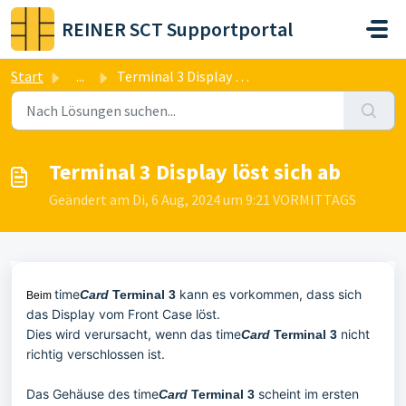
Zum hauptsächlichen Inhalt gehen
REINER SCT Supportportal
Start
...
Terminal 3 Display löst sich ab
Terminal 3 Display löst sich ab
Geändert am Di, 6 Aug, 2024 um 9:21 VORMITTAGS
time
kann es vorkommen, dass sich
Card
Terminal 3
Beim
das Display vom Front Case löst.
Dies wird verursacht, wenn das
time
nicht
Card
Terminal 3
richtig verschlossen ist.
Das Gehäuse des time
scheint im ersten
Card
Terminal 3