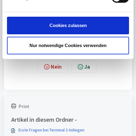
u
137 KB
n
g
Stellung der Terminalschließer.pdf
PDF
s
310 KB
Cookies zulassen
a
u
s
Nur notwendige Cookies verwenden
w
War dieser Artikel hilfreich?
a
Nein
Ja
h
l
Print
Artikel in diesem Ordner -
Erste Fragen bei Terminal 3 Anliegen