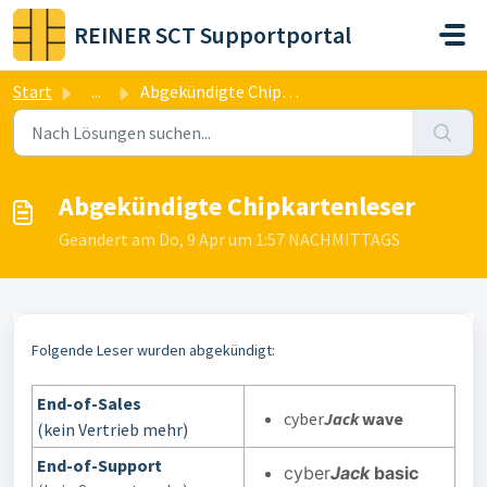
Zum hauptsächlichen Inhalt gehen
REINER SCT Supportportal
Start
...
Abgekündigte Chipkartenleser
Abgekündigte Chipkartenleser
Geändert am Do, 9 Apr um 1:57 NACHMITTAGS
Folgende Leser wurden abgekündigt:
End-of-Sales
cyber
Jack
wave
(kein Vertrieb mehr)
End-of-Support
cyber
Jack
basic