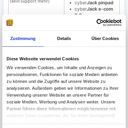
(kein Support mehr)
cyber
Jac
k
pinpad
cyber
Jack
e-com
2.0
cyber
Jack
e-com
3.0 USB
cyber
Jack
e-com
Zustimmung
Details
Über Cookies
plus
cyber
Jack
go plus
cyber
Jack
secoder
Diese Webseite verwendet Cookies
Wir verwenden Cookies, um Inhalte und Anzeigen zu
personalisieren, Funktionen für soziale Medien anbieten
Wir empfehlen Ihnen aufgrund der Weiterentwicklung in
zu können und die Zugriffe auf unsere Website zu
der Chipkartentechnologie, kurzfristig den Umstieg auf
analysieren. Außerdem geben wir Informationen zu Ihrer
einen neuen cyber
Jack
-Chipkartenleser mit Secoder-
Verwendung unserer Website an unsere Partner für
Funktion, um die Funktionalität und Sicherheit Ihrer
Anwendung dauerhaft sicherzustellen.
soziale Medien, Werbung und Analysen weiter. Unsere
Als Nachfolge-Modell empfehlen wir Ihnen:
Partner führen diese Informationen möglicherweise mit
weiteren Daten zusammen, die Sie ihnen bereitgestellt
cyber
Jack
RFID komfort USB-C
haben oder die sie im Rahmen Ihrer Nutzung der Dienste
cyber
Jack
RFID standard