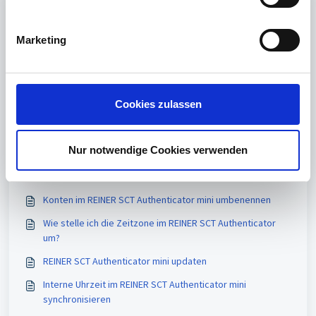
i
Print
g
Marketing
Artikel in diesem Ordner -
u
n
Welche Anwendungen können durch den REINER SCT
g
Authenticator mini mittels 2FA abgesichert werden?
s
Cookies zulassen
Zeitzone im REINER SCT Authenticator mini umstellen
a
Interne Uhrzeit im REINER SCT Authenticator mini
u
synchronisieren
s
Nur notwendige Cookies verwenden
w
Vielleicht auch interessant
a
h
Konten im REINER SCT Authenticator mini umbenennen
l
Wie stelle ich die Zeitzone im REINER SCT Authenticator
um?
REINER SCT Authenticator mini updaten
Interne Uhrzeit im REINER SCT Authenticator mini
synchronisieren