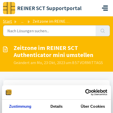
Zum hauptsächlichen Inhalt gehen
REINER SCT Supportportal
Start
...
Zeitzone im REINER SCT Authenticator mini umstellen
Zeitzone im REINER SCT
Authenticator mini umstellen
Geändert am Mo, 23 Okt, 2023 um 8:57 VORMITTAGS
Rufen Sie mit Ihrem Internet-Browser folgende
Adresse auf:
www.reiner-sct.com/timezone
und
wählen Sie die gewünschte Zeitzone aus
REINER SCT Authenticator mini mit Taster
Zustimmung
Details
Über Cookies
einschalten