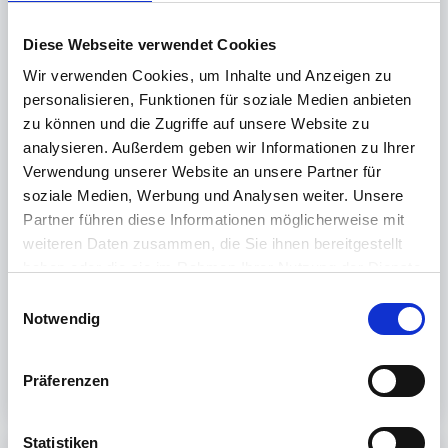
Nach rechts wischen und
Einstellungen
tippen
Uhrzeit
tippen
Diese Webseite verwendet Cookies
Zeitzone
tippen
Wir verwenden Cookies, um Inhalte und Anzeigen zu
www.reiner-sct.com/timezone
wird angezeigt,
personalisieren, Funktionen für soziale Medien anbieten
OK
bestätigen
Die Kamera geht an
zu können und die Zugriffe auf unsere Website zu
Jetzt den auf
www.reiner-sct.de/timezone
analysieren. Außerdem geben wir Informationen zu Ihrer
angezeigten QR-Code abfotografieren
Verwendung unserer Website an unsere Partner für
Die Zeitzone wird nach dem nächsten Einschalten
soziale Medien, Werbung und Analysen weiter. Unsere
übernommen
Partner führen diese Informationen möglicherweise mit
weiteren Daten zusammen, die Sie ihnen bereitgestellt
haben oder die sie im Rahmen Ihrer Nutzung der Dienste
War dieser Artikel hilfreich?
gesammelt haben.
E
Weitere Informationen finden Sie in unserer
Notwendig
i
Nein
Ja
Datenschutzerklärung
.
n
w
Präferenzen
i
l
l
Statistiken