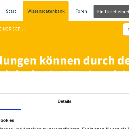
Start
Wissensdatenbank
Foren
Ein Ticket einre
ER SCT Authenticator mini
ungen können durch de
mini mittels 2FA abgesic
TTAGS
Details
Cookies
erer getesteten Übersicht für Anwendungen, welche Sie mit dem