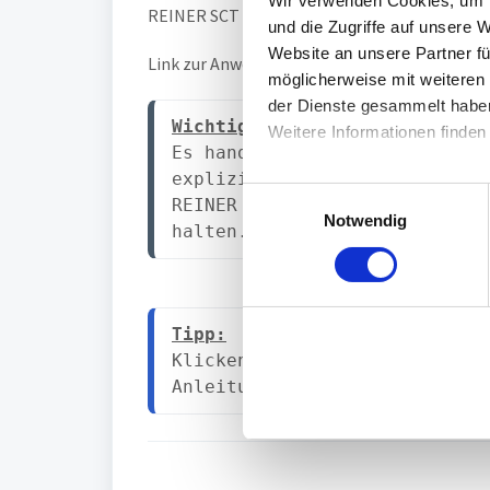
Wir verwenden Cookies, um I
REINER SCT Authenticator mini
verwenden k
und die Zugriffe auf unsere 
Website an unsere Partner fü
Link zur Anwendungsübersicht
möglicherweise mit weiteren
der Dienste gesammelt habe
Wichtig:
Weitere Informationen finden
Es handelt sich bei dieser Li
explizit getestet wurden. Gen
E
REINER SCT Authenticator
absi
Notwendig
i
halten.
n
w
i
l
Tipp:
l
Klicken Sie auf das Logo der 
i
Anleitung des Anbieters.
g
u
n
g