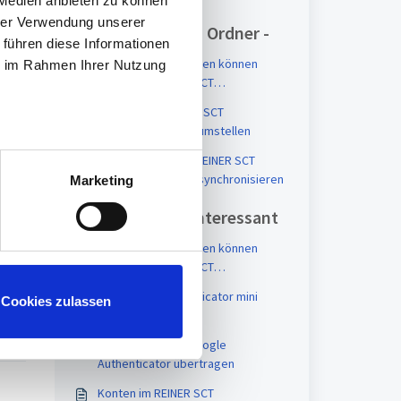
 Medien anbieten zu können
hrer Verwendung unserer
Artikel in diesem Ordner -
 führen diese Informationen
Welche Anwendungen können
ie im Rahmen Ihrer Nutzung
durch den REINER SCT
Authenticator mini mittels 2FA
Zeitzone im REINER SCT
abgesichert werden?
Authenticator mini umstellen
Interne Uhrzeit im REINER SCT
Authenticator mini synchronisieren
Marketing
Vielleicht auch interessant
Welche Anwendungen können
durch den REINER SCT
Authenticator mittels 2FA
 
REINER SCT Authenticator mini
Cookies zulassen
abgesichert werden?
updaten
Konten aus dem Google
Authenticator übertragen
Konten im REINER SCT