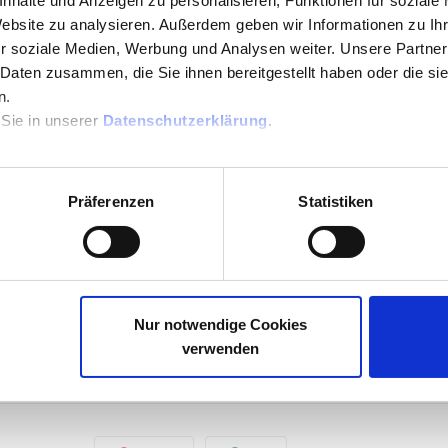
nhalte und Anzeigen zu personalisieren, Funktionen für soziale
önnen.
Website zu analysieren. Außerdem geben wir Informationen zu I
r soziale Medien, Werbung und Analysen weiter. Unsere Partner
 Daten zusammen, die Sie ihnen bereitgestellt haben oder die s
n.
 Sie in unserer
Datenschutzerklärung
.
ste lediglich um Anwendungen, welche von uns 
erell können Sie alle Anwendungen mit dem 
chern, die sich an den RFC Standard 6238 
Präferenzen
Statistiken
Nur notwendige Cookies
Anwendung, gelangen Sie direkt zur jeweiligen
verwenden