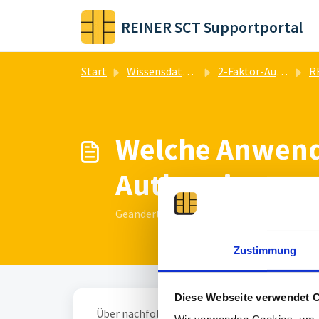
Zum hauptsächlichen Inhalt gehen
REINER SCT Supportportal
Start
Wissensdatenbank
2-Faktor-Authentisierung
REIN
Welche Anwend
Authenticator 
Geändert am Di, 24 Feb um 4:13 NACHMI
Zustimmung
Diese Webseite verwendet 
Über nachfolgenden Link gelangen Sie zu uns