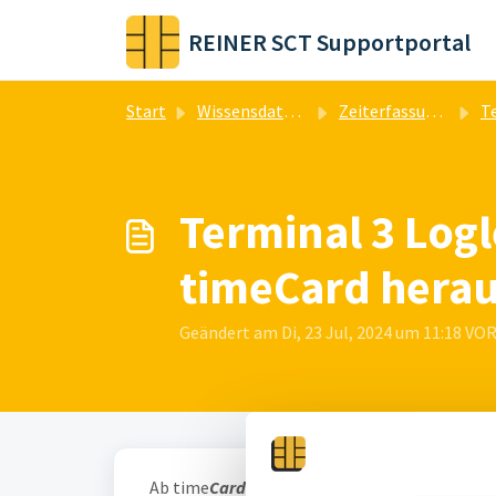
Zum hauptsächlichen Inhalt gehen
REINER SCT Supportportal
Start
Wissensdatenbank
Zeiterfassung & Zutrittskontrolle
Te
Terminal 3 Log
timeCard herau
Geändert am Di, 23 Jul, 2024 um 11:18 V
Ab time
Card
23.04.01 kann das Loglevel erhö