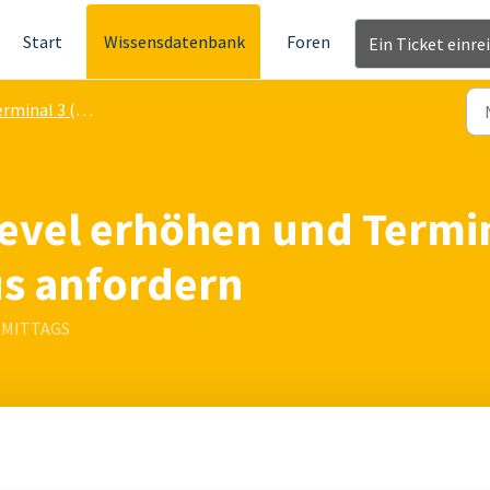
Start
Wissensdatenbank
Foren
Ein Ticket einre
rminal 3 (mini)
level erhöhen und Termi
s anfordern
ORMITTAGS
ht werden und auch die Logs vom time
Card
Terminal 3
aus time
Ca