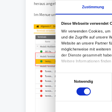
heraus angefordert werden. Vorausgesetzt das
Zustimmung
Im Menue unter "Allgemein --> Terminals" ka
Diese Webseite verwendet 
Wir verwenden Cookies, um I
und die Zugriffe auf unsere 
Website an unsere Partner fü
möglicherweise mit weiteren
der Dienste gesammelt habe
Weitere Informationen finden
E
Notwendig
i
n
w
i
l
l