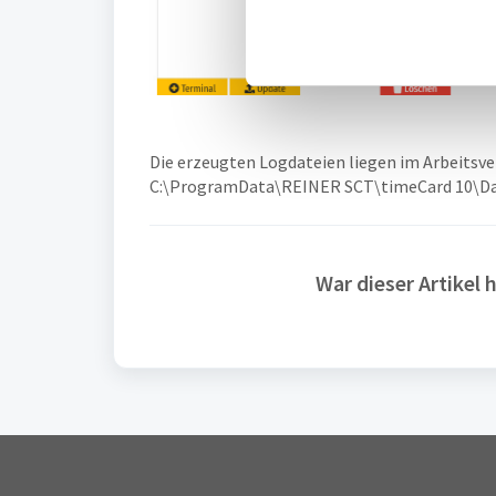
i
g
u
n
g
s
Die erzeugten Logdateien liegen im Arbeitsve
a
C:\ProgramData\REINER SCT\timeCard 10\D
u
s
w
War dieser Artikel h
a
h
l