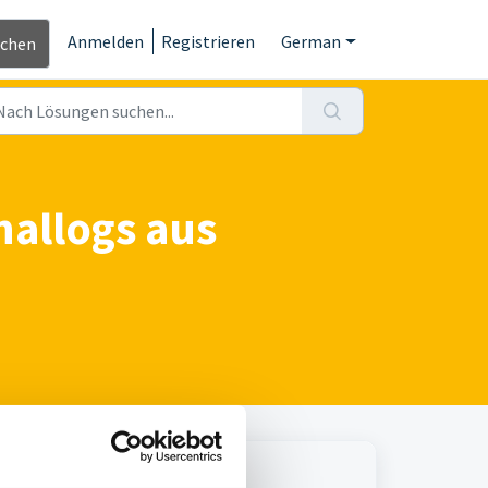
Anmelden
Registrieren
German
ichen
nallogs aus
rd
Print