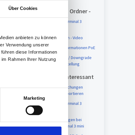
Über Cookies
Artikel in diesem Ordner -
Erste Fragen bei Terminal 3
Anliegen
Terminal 3 Einrichten - Video
 Medien anbieten zu können
hrer Verwendung unserer
Terminal 3 mini - Informationen PoE
 führen diese Informationen
Terminal 3 Upgrade / Downgrade
ie im Rahmen Ihrer Nutzung
tc6 zur tc10 - Hilfestellung
Vielleicht auch interessant
Terminal 3 (Mini): Buchungen
extrahieren und importieren
Marketing
Erste Fragen bei Terminal 3
Anliegen
Terminal 3 Erste Fragen bei
Anliegen zum Terminal 3 mini