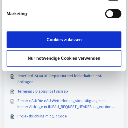
i
Welche Anwendungen können durch den REINER SCT
g
Authenticator mittels 2FA abgesichert werden?
Marketing
u
REINER SCT Authenticator kann den QR-Code einer
n
Anwendung (z.B. von Microsoft) nicht lesen
g
s
Bedienungsanleitung für den REINER SCT Authenticator
Cookies zulassen
a
Fehlerhafter Zeit-Algorithmus bei der Produktcharge
u
"CC7" des REINER SCT Authenticator
s
Nur notwendige Cookies verwenden
w
Vielleicht auch interessant
a
timeCard 24.04.01: Reparatur bei fehlerhaften eAU
h
Abfragen
l
Terminal 3 Display löst sich ab
Fehler eAU: Die eAU Weiterleitungsbestätigung kann
keiner Abfrage in tblEAU_REQUEST_HEADER zugeordnet
werden
Projektbuchung mit QR Code