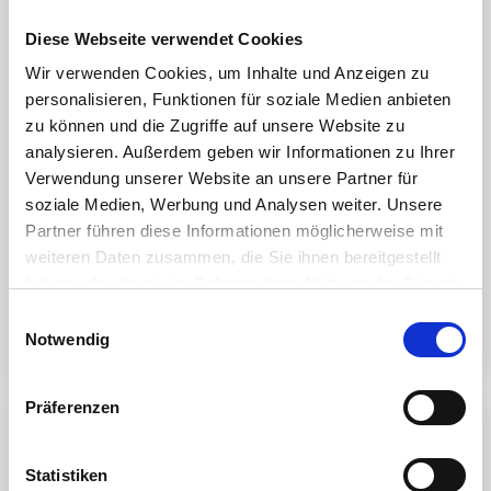
Hinweis:

Gegebenenfalls ist es nötig, dass beim 
Diese Webseite verwendet Cookies
Batterientausch die Uhrzeit im REINER SCT 
Wir verwenden Cookies, um Inhalte und Anzeigen zu
Authenticator neu gesetzt werden muss. Gehen Sie 
personalisieren, Funktionen für soziale Medien anbieten
dafür auf die folgende Webseite: 
zu können und die Zugriffe auf unsere Website zu
https://www.reiner-sct.de/sync
analysieren. Außerdem geben wir Informationen zu Ihrer
Verwendung unserer Website an unsere Partner für
soziale Medien, Werbung und Analysen weiter. Unsere
Partner führen diese Informationen möglicherweise mit
War dieser Artikel hilfreich?
weiteren Daten zusammen, die Sie ihnen bereitgestellt
haben oder die sie im Rahmen Ihrer Nutzung der Dienste
Nein
Ja
gesammelt haben.
E
Weitere Informationen finden Sie in unserer
Notwendig
i
Datenschutzerklärung
.
n
w
Präferenzen
i
Print
l
l
Statistiken
Artikel in diesem Ordner -