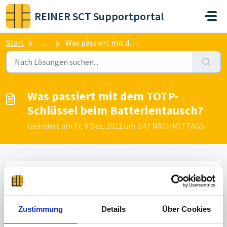
Zum hauptsächlichen Inhalt gehen
REINER SCT Supportportal
Start
...
Was passiert mit dem TOTP-Schlüssel beim Batterientausch?
Was passiert mit dem TOTP-
Schlüssel beim Batterientausch?
Geändert am Fr, 9 Dez, 2022 um 3:47 NACHMITTAGS
Die TOTP-Schlüssel und Konten bleiben auch ohne
Batterieversorgung im persistenten Speicher
gespeichert.
Zustimmung
Details
Über Cookies