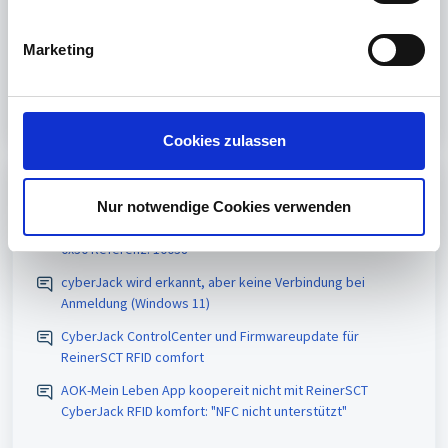
i
g
Marketing
u
n
Login
or
Sign up
to post a comment
g
s
Cookies zulassen
a
u
Popular topics
s
Nur notwendige Cookies verwenden
w
Nexus Personal Fehler im Basis-Sicherheitssystem rv =
0x30 Referenz: 10038
a
h
cyberJack wird erkannt, aber keine Verbindung bei
l
Anmeldung (Windows 11)
CyberJack ControlCenter und Firmwareupdate für
ReinerSCT RFID comfort
AOK-Mein Leben App koopereit nicht mit ReinerSCT
CyberJack RFID komfort: "NFC nicht unterstützt"