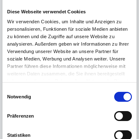
Hallo! Bestimmte Mitarbeiter sollen täglich einen
Diese Webseite verwendet Cookies
Zeitzuschlag als "Rüstzeit" erhalten.
Wir verwenden Cookies, um Inhalte und Anzeigen zu
Allerdings sollen sie die Rüstzeit nicht erhalten, wenn
personalisieren, Funktionen für soziale Medien anbieten
die Abwesenheit "Homeoffice" gebucht ist. Kann man
zu können und die Zugriffe auf unsere Website zu
das irgendwie über die Kalkulationsvorlagen steuern? Ich
analysieren. Außerdem geben wir Informationen zu Ihrer
bin leider nicht fündig geworden. Vielen Dank!
Verwendung unserer Website an unsere Partner für
soziale Medien, Werbung und Analysen weiter. Unsere
Partner führen diese Informationen möglicherweise mit
1 Comments
weiteren Daten zusammen, die Sie ihnen bereitgestellt
haben oder die sie im Rahmen Ihrer Nutzung der Dienste
Holger Frech
posted
over 2 years ago
Admin
gesammelt haben.
E
Weitere Informationen finden Sie in unserer
Notwendig
i
Guten Morgen,, bei solch komplexen Fragen
Datenschutzerklärung
.
n
helfen gerne unsere Vertriebspartner weiter.
w
Wünschen Sie hier eine Kontaktaufnahme,
Präferenzen
i
senden Sie bitte Ihre Kontaktdaten
l
(Mindestens: Postleitzahl, Emailadresse,
l
Statistiken
Telefonnummer) an support@reiner-sct.com