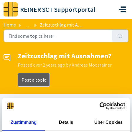
Skip to main content
REINER SCT Supportportal
Home
...
Zeitzuschlag mit Ausnahmen?
Zeitzuschlag mit Ausnahmen?
Posted
over 2 years ago
by Andreas Moosrainer
Post a topic
Un Answered
Zustimmung
Details
Über Cookies
A
Andreas Moosrainer