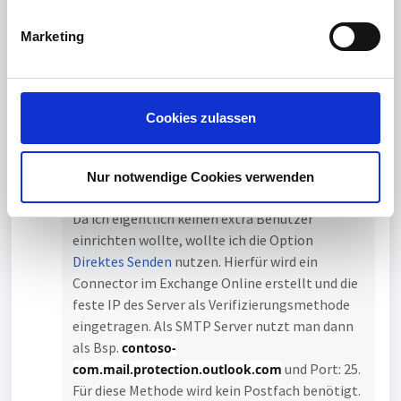
i
Ich habe zum testen einen neuen Benutzer im
g
Office 365 Portal angelegt und die bekannten
Marketing
u
SMTP Zugangsdaten eingetragen
n
(smtp.office365.com Port: 587 Verschlüsselung:
g
Ein) damit funktioniert das einwandfrei.
s
Cookies zulassen
a
Der timeCard Server ist eine Azure VM, in der
u
NSG (NetworkSecurityGroup) sind keine Ports
s
nach außen gesperrt.
Nur notwendige Cookies verwenden
w
a
Da ich eigentlich keinen extra Benutzer
h
einrichten wollte, wollte ich die Option
l
Direktes Senden
nutzen. Hierfür wird ein
Connector im Exchange Online erstellt und die
feste IP des Server als Verifizierungsmethode
eingetragen. Als SMTP Server nutzt man dann
als Bsp.
contoso-
und Port: 25.
com.mail.protection.outlook.com
Für diese Methode wird kein Postfach benötigt.