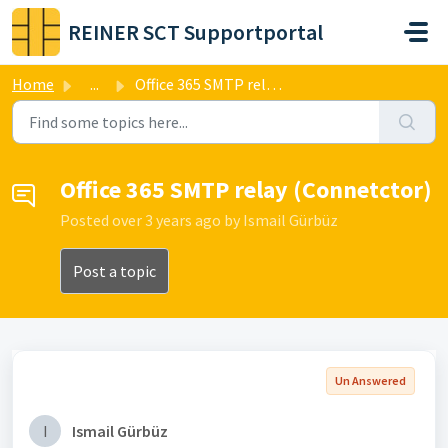
Skip to main content
REINER SCT Supportportal
Home
...
Office 365 SMTP relay (Connetctor)
Office 365 SMTP relay (Connetctor)
Posted
over 3 years ago
by Ismail Gürbüz
Post a topic
Un Answered
I
Ismail Gürbüz