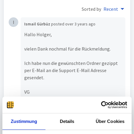
Sorted by
Recent
I
Ismail Gürbüz
posted
over 3 years ago
Hallo Holger,
vielen Dank nochmal für die Rückmeldung.
Ich habe nun die gewünschten Ordner gezippt
per E-Mail an die Support E-Mail Adresse
gesendet.
VG
Ismail
Zustimmung
Details
Über Cookies
Holger Frech
posted
over 3 years ago
Admin