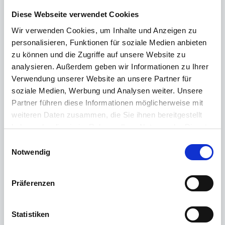
Hallo Ismail,
Diese Webseite verwendet Cookies
nein diese Methode haben wir noch nicht selbst
Wir verwenden Cookies, um Inhalte und Anzeigen zu
angewendet.
personalisieren, Funktionen für soziale Medien anbieten
Bitte gehe die FAQ unter der ersten Antwort
zu können und die Zugriffe auf unsere Website zu
von mir durch mit Deiner Konfiguration und
analysieren. Außerdem geben wir Informationen zu Ihrer
sende uns entsprechende Daten.
Verwendung unserer Website an unsere Partner für
Dann können wir uns genauer darum kümmern.
soziale Medien, Werbung und Analysen weiter. Unsere
Partner führen diese Informationen möglicherweise mit
Viele Grüße
weiteren Daten zusammen, die Sie ihnen bereitgestellt
Holger
haben oder die sie im Rahmen Ihrer Nutzung der Dienste
gesammelt haben.
E
Weitere Informationen finden Sie in unserer
Notwendig
i
I
Ismail Gürbüz
posted
over 3 years ago
Datenschutzerklärung
.
n
w
Guten morgen Holger,
Präferenzen
i
l
danke für deine Rückmeldung!
l
Statistiken